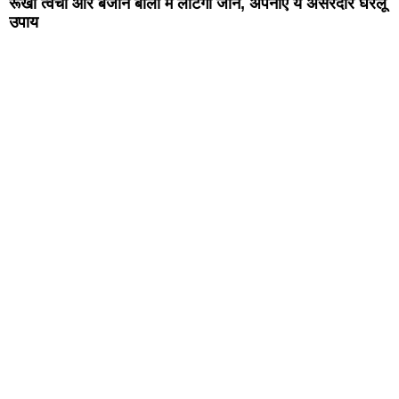
रूखी त्वचा और बेजान बालों में लौटेगी जान, अपनाएं ये असरदार घरेलू
उपाय