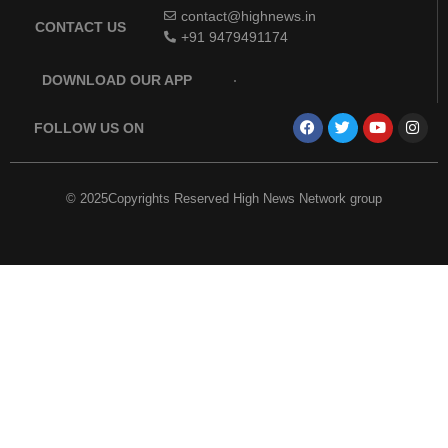
contact@highnews.in
CONTACT US
+91 9479491174
DOWNLOAD OUR APP
FOLLOW US ON
© 2025Copyrights Reserved High News Network group