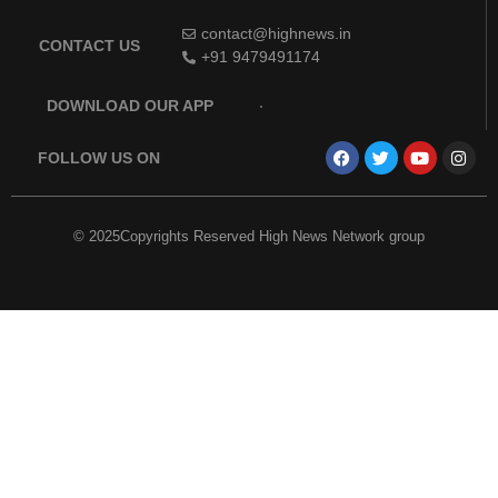
contact@highnews.in
CONTACT US
+91 9479491174
DOWNLOAD OUR APP
FOLLOW US ON
© 2025Copyrights Reserved High News Network group