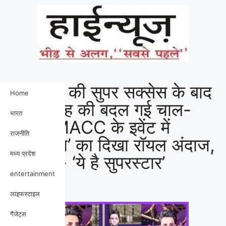
‘धुरंधर 2’ की सुपर सक्सेस के बाद
Home
रणवीर सिंह की बदल गई चाल-
भारत
ढाल, NMACC के इवेंट में
राजनीति
‘जसकीरत’ का दिखा रॉयल अंदाज,
मध्य प्रदेश
लोग बोले- ‘ये है सुपरस्टार’
entertainment
लाइफस्टाइल
गैजेट्स