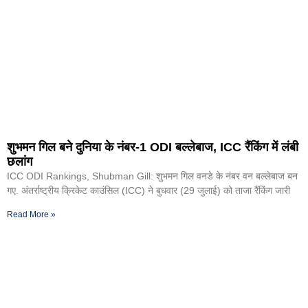
शुभमन गिल बने दुनिया के नंबर-1 ODI बल्लेबाज, ICC रैंकिंग में लंबी
छलांग
ICC ODI Rankings, Shubman Gill: शुभमन गिल वनडे के नंबर वन बल्लेबाज बन
गए. अंतर्राष्ट्रीय क्रिकेट काउंसिल (ICC) ने बुधवार (29 जुलाई) को ताजा रैंकिंग जारी
Read More »