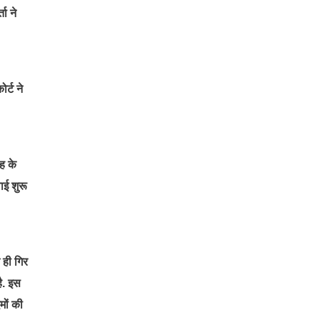
ा ने
र्ट ने
ह के
ाई शुरू
 ही गिर
ै. इस
मों की