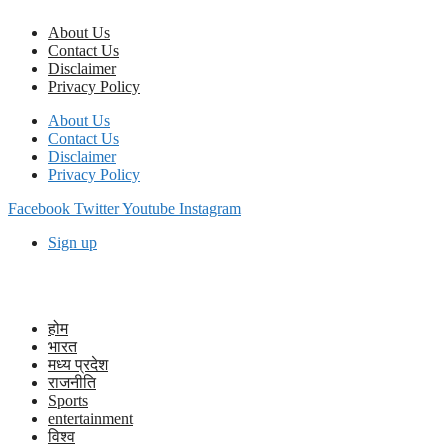
Skip
About Us
to
Contact Us
content
Disclaimer
Privacy Policy
About Us
Contact Us
Disclaimer
Privacy Policy
Facebook
Twitter
Youtube
Instagram
Sign up
होम
भारत
मध्य प्रदेश
राजनीति
Sports
entertainment
विश्व