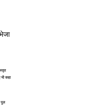
 भेजा
स्तृत
ए भी कहा
 पुल