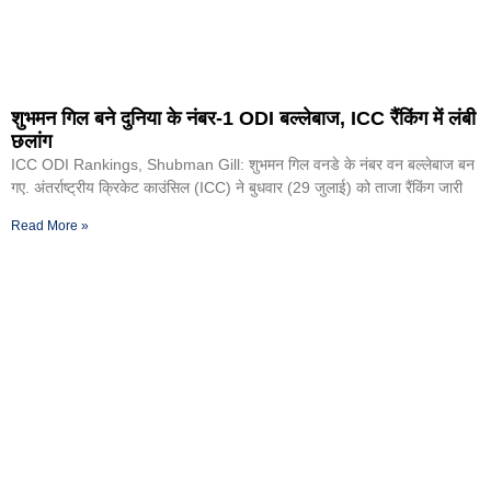
शुभमन गिल बने दुनिया के नंबर-1 ODI बल्लेबाज, ICC रैंकिंग में लंबी
छलांग
ICC ODI Rankings, Shubman Gill: शुभमन गिल वनडे के नंबर वन बल्लेबाज बन
गए. अंतर्राष्ट्रीय क्रिकेट काउंसिल (ICC) ने बुधवार (29 जुलाई) को ताजा रैंकिंग जारी
Read More »