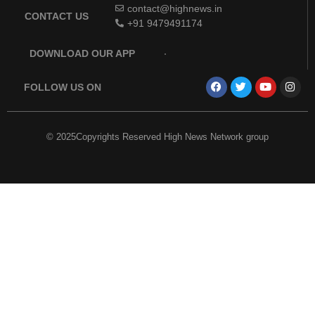
contact@highnews.in
CONTACT US
+91 9479491174
DOWNLOAD OUR APP
FOLLOW US ON
© 2025Copyrights Reserved High News Network group