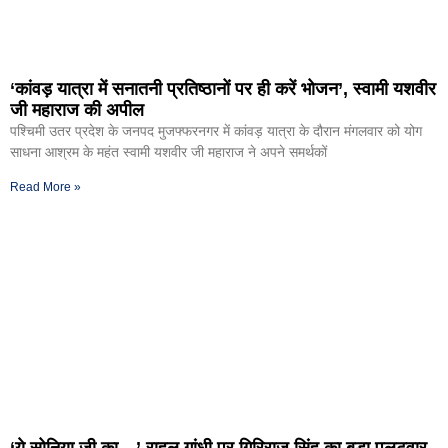
‘कांवड़ यात्रा में सनातनी प्रतिष्ठानों पर ही करें भोजन’, स्वामी यशवीर
जी महाराज की अपील
पश्चिमी उतर प्रदेश के जनपद मुजफ्फरनगर में कांवड़ यात्रा के दौरान मंगलवार को योग
साधना आश्रम के महंत स्वामी यशवीर जी महाराज ने अपने समर्थकों
Read More »
‘ये सोनिया जी का…’ राहुल गांधी पर गिरिराज सिंह का बड़ा पलटवार