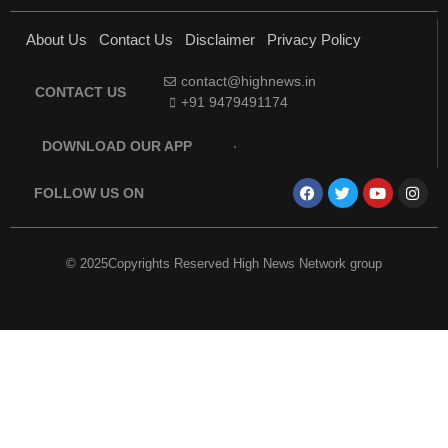
About Us
Contact Us
Disclaimer
Privacy Policy
contact@highnews.in
CONTACT US
+91 9479491174
DOWNLOAD OUR APP
FOLLOW US ON
© 2025Copyrights Reserved High News Network group