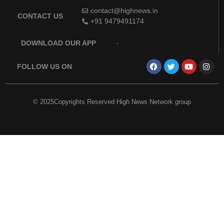
contact@highnews.in
CONTACT US
+91 9479491174
DOWNLOAD OUR APP
FOLLOW US ON
© 2025Copyrights Reserved High News Network group