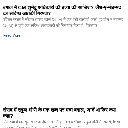
बंगाल में CM शुभेंदु अधिकारी की हत्या की साजिश? जैश-ए-मोहम्मद
का संदिग्ध आतंकी गिरफ्तार
पश्चिम बंगाल में स्पेशल टास्क फोर्स (STF) ने एक बड़ी कार्रवाई करते हुए जैश-ए-मोहम्मद
(JeM) से जुड़े एक संदिग्ध आतंकवादी को गिरफ्तार किया है. गिरफ्तार
Read More »
संसद में राहुल गांधी के एक शब्द पर मचा बवाल, जानें आखिर क्या
कहा?
लोकसभा में मानसून सत्र के दौरान बोलते हुए नेता प्रतिपक्ष राहुल गांधी ने छात्रों, शिक्षा
व्यवस्था और एग्जाम सिस्टम से जुड़े मुद्दों को उठाया. उन्होंने