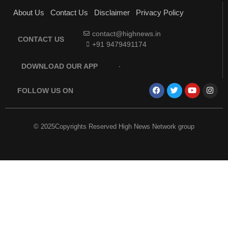
About Us
Contact Us
Disclaimer
Privacy Policy
contact@highnews.in
CONTACT US
+91 9479491174
DOWNLOAD OUR APP
FOLLOW US ON
© 2025Copyrights Reserved High News Network group