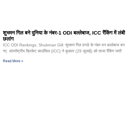
शुभमन गिल बने दुनिया के नंबर-1 ODI बल्लेबाज, ICC रैंकिंग में लंबी
छलांग
ICC ODI Rankings, Shubman Gill: शुभमन गिल वनडे के नंबर वन बल्लेबाज बन
गए. अंतर्राष्ट्रीय क्रिकेट काउंसिल (ICC) ने बुधवार (29 जुलाई) को ताजा रैंकिंग जारी
Read More »