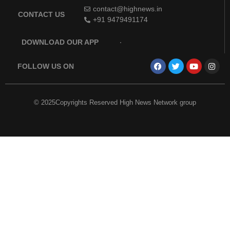
contact@highnews.in
CONTACT US
+91 9479491174
DOWNLOAD OUR APP
FOLLOW US ON
© 2025Copyrights Reserved High News Network group