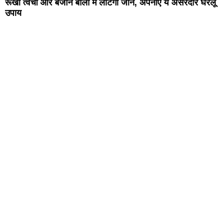
रूखी त्वचा और बेजान बालों में लौटेगी जान, अपनाएं ये असरदार घरेलू
उपाय