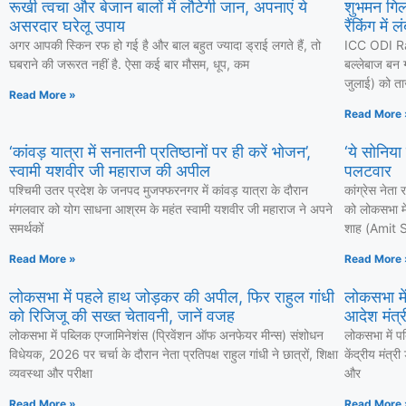
रूखी त्वचा और बेजान बालों में लौटेगी जान, अपनाएं ये
शुभमन गिल
असरदार घरेलू उपाय
रैंकिंग में 
अगर आपकी स्किन रफ हो गई है और बाल बहुत ज्यादा ड्राई लगते हैं, तो
ICC ODI Ra
घबराने की जरूरत नहीं है. ऐसा कई बार मौसम, धूप, कम
बल्लेबाज बन ग
जुलाई) को ताज
Read More »
Read More 
‘कांवड़ यात्रा में सनातनी प्रतिष्ठानों पर ही करें भोजन’,
‘ये सोनिया
स्वामी यशवीर जी महाराज की अपील
पलटवार
पश्चिमी उतर प्रदेश के जनपद मुजफ्फरनगर में कांवड़ यात्रा के दौरान
कांग्रेस नेत
मंगलवार को योग साधना आश्रम के महंत स्वामी यशवीर जी महाराज ने अपने
को लोकसभा में
समर्थकों
शाह (Amit Sh
Read More »
Read More 
लोकसभा में पहले हाथ जोड़कर की अपील, फिर राहुल गांधी
लोकसभा में
को रिजिजू की सख्त चेतावनी, जानें वजह
आदेश मंत्री
लोकसभा में पब्लिक एग्जामिनेशंस (प्रिवेंशन ऑफ अनफेयर मीन्स) संशोधन
लोकसभा में प
विधेयक, 2026 पर चर्चा के दौरान नेता प्रतिपक्ष राहुल गांधी ने छात्रों, शिक्षा
केंद्रीय मंत्र
व्यवस्था और परीक्षा
और
Read More »
Read More 