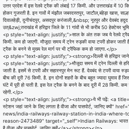
उत्तर प्रदेश में इस रेलवे ट्रैक की लंबाई 17 किमी. और उत्तराखंड में 10 किमी
होकर गुजरती है. इन गावों में मंझौल जबरदस्तपुर, जाटौल,बंहेड़ा खास, साल्
दिवालहेड़ी, दुनीचंदपुर, असदपुर करंजाली,&nbsp; नूरपुर और देवबंद हदू
उत्&zwj;तराखंड में हरिद्वार जिले के 11 गांवों से भी करीब 50 हेक्टेयर भ
<p style="text-align: justify;">साल के अंत तक जब ये रेलवे ट्रैक 
किमी. कम हो जाएगी. मौजूदा समय में ट्रेन रुड़की वाया टपरी होकर जाती है
ट्रैक के बनने से मुख्य रेल मार्ग पर भी ट्रैफिक कम हो जाएगा.</p>
<p style="text-align: justify;"><strong>दिल्ली से हरिद्वार जा
<p style="text-align: justify;">मौजूदा समय में ट्रेन दिल्ली से हरिद्
जाती है. इसमें से टपरी और सहारनपुर मेन रूट हैं. देवबंद से टपरी वाया रु
बीच की दूरी 76 किमी. है. इन दोनों शहरों के बीच बहुत ज्यादा घुमाव हैं जिस
घंटे में पूरी हो पाती है. इस रेल ट्रैक के बनने के बाद दूरी में 28 किमी. कम 
रहेगी.</p>
<p style="text-align: justify;"><strong>ये भी पढ़ें: <a title
स्टेशन जहां जाने के लिए लगता है वीजा और पासपोर्ट, जानिए क्यों" 
news/india-railways-railway-station-in-india-where
reason-2473489" target="_self">Indian Railways: भारत का एक
है वीजा और पासपोर्ट, जानिए क्यों</a></strong></p>