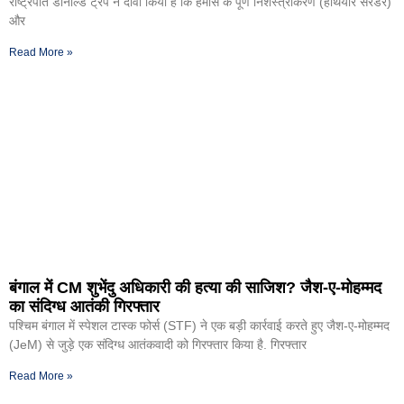
राष्ट्रपति डोनाल्ड ट्रंप ने दावा किया है कि हमास के पूर्ण निशस्त्रीकरण (हथियार सरेंडर)
और
Read More »
बंगाल में CM शुभेंदु अधिकारी की हत्या की साजिश? जैश-ए-मोहम्मद
का संदिग्ध आतंकी गिरफ्तार
पश्चिम बंगाल में स्पेशल टास्क फोर्स (STF) ने एक बड़ी कार्रवाई करते हुए जैश-ए-मोहम्मद
(JeM) से जुड़े एक संदिग्ध आतंकवादी को गिरफ्तार किया है. गिरफ्तार
Read More »