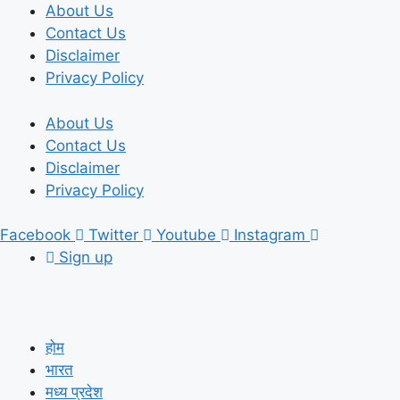
Skip
About Us
to
Contact Us
content
Disclaimer
Privacy Policy
About Us
Contact Us
Disclaimer
Privacy Policy
Facebook
Twitter
Youtube
Instagram
Sign up
होम
भारत
मध्य प्रदेश