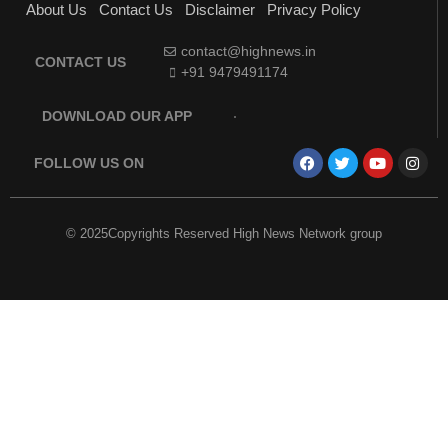
About Us
Contact Us
Disclaimer
Privacy Policy
contact@highnews.in
CONTACT US
+91 9479491174
DOWNLOAD OUR APP
FOLLOW US ON
© 2025Copyrights Reserved High News Network group