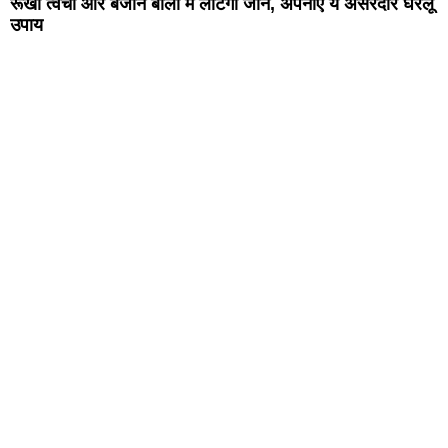
रूखी त्वचा और बेजान बालों में लौटेगी जान, अपनाएं ये असरदार घरेलू
उपाय