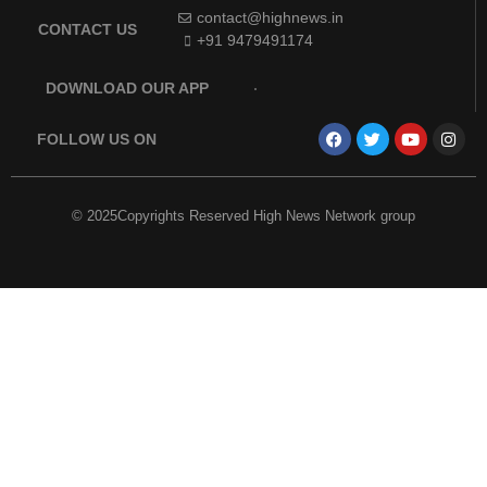
contact@highnews.in
CONTACT US
+91 9479491174
DOWNLOAD OUR APP
FOLLOW US ON
© 2025Copyrights Reserved High News Network group