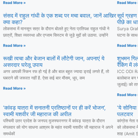
Read More »
Read More 
संसद में राहुल गांधी के एक शब्द पर मचा बवाल, जानें आखिर
सूर्य ग्रह
क्या कहा?
पीछे का धा
लोकसभा में मानसून सत्र के दौरान बोलते हुए नेता प्रतिपक्ष राहुल गांधी ने
Surya Grahan
छात्रों, शिक्षा व्यवस्था और एग्जाम सिस्टम से जुड़े मुद्दों को उठाया. उन्होंने
घटना के साथ-स
Read More »
Read More 
रूखी त्वचा और बेजान बालों में लौटेगी जान, अपनाएं ये
शुभमन गिल
असरदार घरेलू उपाय
रैंकिंग में 
अगर आपकी स्किन रफ हो गई है और बाल बहुत ज्यादा ड्राई लगते हैं, तो
ICC ODI Ra
घबराने की जरूरत नहीं है. ऐसा कई बार मौसम, धूप, कम
बल्लेबाज बन ग
जुलाई) को ताज
Read More »
Read More 
‘कांवड़ यात्रा में सनातनी प्रतिष्ठानों पर ही करें भोजन’,
‘ये सोनिया
स्वामी यशवीर जी महाराज की अपील
पलटवार
पश्चिमी उतर प्रदेश के जनपद मुजफ्फरनगर में कांवड़ यात्रा के दौरान
कांग्रेस नेत
मंगलवार को योग साधना आश्रम के महंत स्वामी यशवीर जी महाराज ने अपने
को लोकसभा में
समर्थकों
शाह (Amit Sh