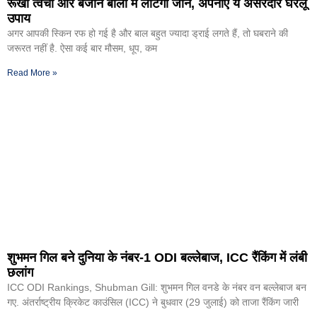
रूखी त्वचा और बेजान बालों में लौटेगी जान, अपनाएं ये असरदार घरेलू
उपाय
अगर आपकी स्किन रफ हो गई है और बाल बहुत ज्यादा ड्राई लगते हैं, तो घबराने की
जरूरत नहीं है. ऐसा कई बार मौसम, धूप, कम
Read More »
शुभमन गिल बने दुनिया के नंबर-1 ODI बल्लेबाज, ICC रैंकिंग में लंबी
छलांग
ICC ODI Rankings, Shubman Gill: शुभमन गिल वनडे के नंबर वन बल्लेबाज बन
गए. अंतर्राष्ट्रीय क्रिकेट काउंसिल (ICC) ने बुधवार (29 जुलाई) को ताजा रैंकिंग जारी