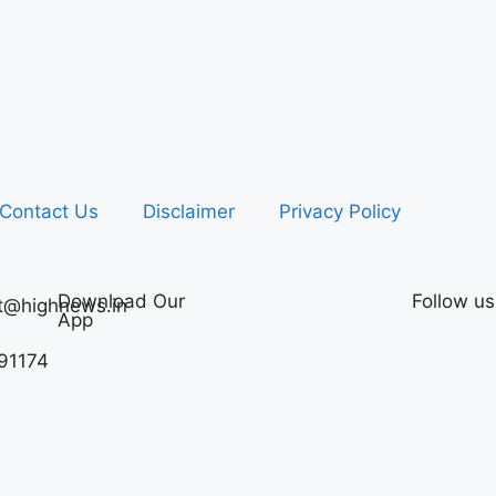
Contact Us
Disclaimer
Privacy Policy
Download Our
Follow us
t@highnews.in
App
91174