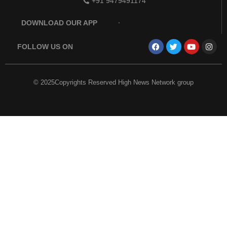
+91 9479491174
DOWNLOAD OUR APP
FOLLOW US ON
© 2025Copyrights Reserved High News Network group