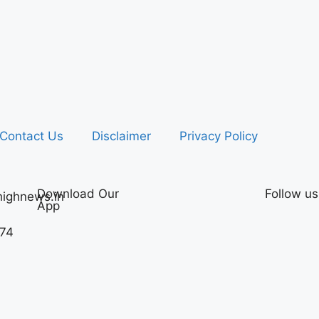
Contact Us
Disclaimer
Privacy Policy
Download Our
Follow us
ighnews.in
App
74