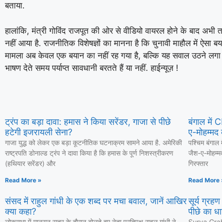
बताया.
हालांकि, मंत्री गोविंद राजपूत की ओर से वीडियो वायरल होने के बाद अ
नहीं आया है. राजनीतिक विशेषज्ञों का मानना है कि चुनावी माहौल में ऐस
मामला अब केवल एक बयान का नहीं रह गया है, बल्कि यह सवाल उठने लगा है क
भाषण देते समय पर्याप्त सावधानी बरतते हैं या नहीं. हाईन्यूज़ !
ट्रंप का बड़ा दावा: हमास ने किया सरेंडर, गाजा से पीछे
बंगाल में
हटेगी इजरायली सेना?
ए-मोहम्मद 
गाजा युद्ध को लेकर एक बड़ा कूटनीतिक घटनाक्रम सामने आया है. अमेरिकी
पश्चिम बंगाल 
राष्ट्रपति डोनाल्ड ट्रंप ने दावा किया है कि हमास के पूर्ण निशस्त्रीकरण
जैश-ए-मोहम्म
(हथियार सरेंडर) और
गिरफ्तार
Read More »
Read More 
संसद में राहुल गांधी के एक शब्द पर मचा बवाल, जानें आखिर
सूर्य ग्रह
क्या कहा?
पीछे का धा
लोकसभा में मानसून सत्र के दौरान बोलते हुए नेता प्रतिपक्ष राहुल गांधी ने
Surya Grahan