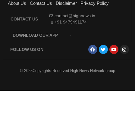
About Us
Contact Us
Disclaimer
Privacy Policy
contact@highnews.in
CONTACT US
+91 9479491174
DOWNLOAD OUR APP
FOLLOW US ON
© 2025Copyrights Reserved High News Network group