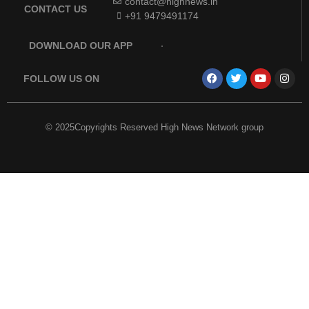
contact@highnews.in
CONTACT US
+91 9479491174
DOWNLOAD OUR APP
FOLLOW US ON
© 2025Copyrights Reserved High News Network group