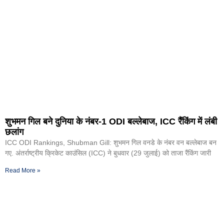
शुभमन गिल बने दुनिया के नंबर-1 ODI बल्लेबाज, ICC रैंकिंग में लंबी
छलांग
ICC ODI Rankings, Shubman Gill: शुभमन गिल वनडे के नंबर वन बल्लेबाज बन
गए. अंतर्राष्ट्रीय क्रिकेट काउंसिल (ICC) ने बुधवार (29 जुलाई) को ताजा रैंकिंग जारी
Read More »