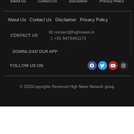
About Us
Contact Us
Disclaimer
Privacy Policy
About Us
Contact Us
Disclaimer
Privacy Policy
contact@highnews.in
CONTACT US
+91 9479491174
DOWNLOAD OUR APP
FOLLOW US ON
© 2025Copyrights Reserved High News Network group