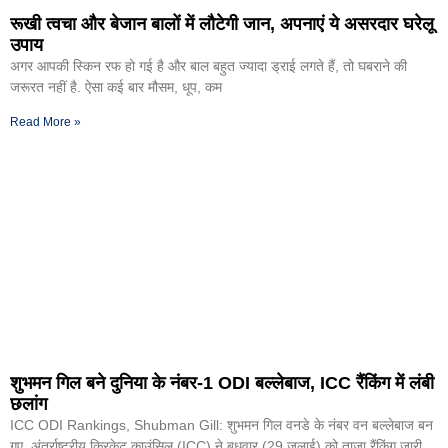
रूखी त्वचा और बेजान बालों में लौटेगी जान, अपनाएं ये असरदार घरेलू
उपाय
अगर आपकी स्किन रफ हो गई है और बाल बहुत ज्यादा ड्राई लगते हैं, तो घबराने की
जरूरत नहीं है. ऐसा कई बार मौसम, धूप, कम
Read More »
शुभमन गिल बने दुनिया के नंबर-1 ODI बल्लेबाज, ICC रैंकिंग में लंबी
छलांग
ICC ODI Rankings, Shubman Gill: शुभमन गिल वनडे के नंबर वन बल्लेबाज बन
गए. अंतर्राष्ट्रीय क्रिकेट काउंसिल (ICC) ने बुधवार (29 जुलाई) को ताजा रैंकिंग जारी