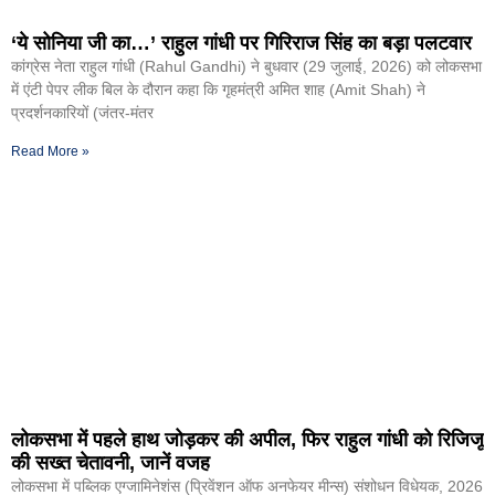
‘ये सोनिया जी का…’ राहुल गांधी पर गिरिराज सिंह का बड़ा पलटवार
कांग्रेस नेता राहुल गांंधी (Rahul Gandhi) ने बुधवार (29 जुलाई, 2026) को लोकसभा
में एंटी पेपर लीक बिल के दौरान कहा कि गृहमंत्री अमित शाह (Amit Shah) ने
प्रदर्शनकारियों (जंतर-मंतर
Read More »
लोकसभा में पहले हाथ जोड़कर की अपील, फिर राहुल गांधी को रिजिजू
की सख्त चेतावनी, जानें वजह
लोकसभा में पब्लिक एग्जामिनेशंस (प्रिवेंशन ऑफ अनफेयर मीन्स) संशोधन विधेयक, 2026