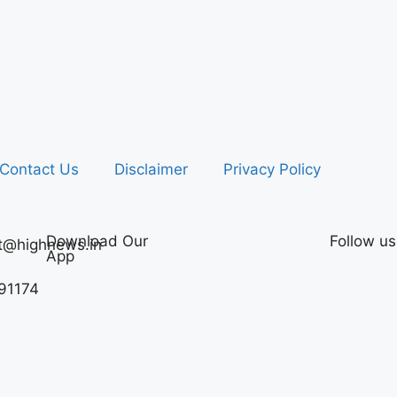
Contact Us
Disclaimer
Privacy Policy
Download Our
Follow us
t@highnews.in
App
91174