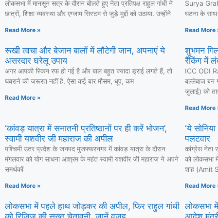
लोकसभा में मानसून सत्र के दौरान बोलते हुए नेता प्रतिपक्ष राहुल गांधी ने
Surya Grahan
छात्रों, शिक्षा व्यवस्था और एग्जाम सिस्टम से जुड़े मुद्दों को उठाया. उन्होंने
घटना के साथ-स
Read More »
Read More 
रूखी त्वचा और बेजान बालों में लौटेगी जान, अपनाएं ये
शुभमन गिल
असरदार घरेलू उपाय
रैंकिंग में 
अगर आपकी स्किन रफ हो गई है और बाल बहुत ज्यादा ड्राई लगते हैं, तो
ICC ODI Ra
घबराने की जरूरत नहीं है. ऐसा कई बार मौसम, धूप, कम
बल्लेबाज बन ग
जुलाई) को ताज
Read More »
Read More 
‘कांवड़ यात्रा में सनातनी प्रतिष्ठानों पर ही करें भोजन’,
‘ये सोनिया
स्वामी यशवीर जी महाराज की अपील
पलटवार
पश्चिमी उतर प्रदेश के जनपद मुजफ्फरनगर में कांवड़ यात्रा के दौरान
कांग्रेस नेत
मंगलवार को योग साधना आश्रम के महंत स्वामी यशवीर जी महाराज ने अपने
को लोकसभा में
समर्थकों
शाह (Amit Sh
Read More »
Read More 
लोकसभा में पहले हाथ जोड़कर की अपील, फिर राहुल गांधी
लोकसभा में
को रिजिजू की सख्त चेतावनी, जानें वजह
आदेश मंत्री