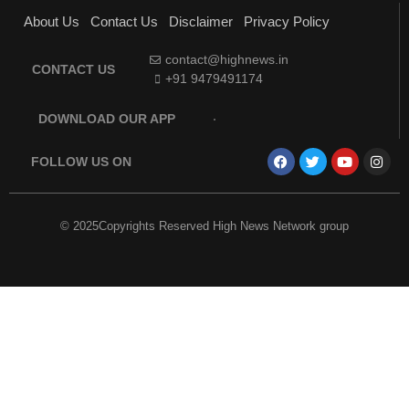
About Us
Contact Us
Disclaimer
Privacy Policy
contact@highnews.in
CONTACT US
+91 9479491174
DOWNLOAD OUR APP
FOLLOW US ON
© 2025Copyrights Reserved High News Network group