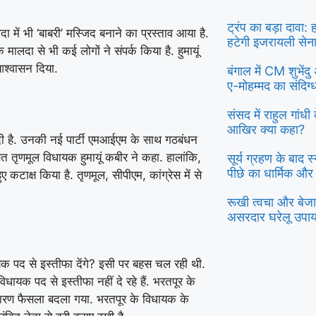
ट्रंप का बड़ा दावा:
ा में भी ‘बाबरी’ मस्जिद बनाने का प्रस्ताव आया है.
हटेगी इजरायली सेन
ालदा से भी कई लोगों ने संपर्क किया है. हुमायूं
 आश्वासन दिया.
बंगाल में CM शुभें
ए-मोहम्मद का संदिग
संसद में राहुल गांध
आखिर क्या कहा?
 दी है. उनकी नई पार्टी एमआईएम के साथ गठबंधन
ित तृणमूल विधायक हुमायूं कबीर ने कहा. हालांकि,
सूर्य ग्रहण के बाद 
पीछे का धार्मिक और
ए कटाक्ष किया है. तृणमूल, सीपीएम, कांग्रेस में से
रूखी त्वचा और बेजान
असरदार घरेलू उपा
ायक पद से इस्तीफा देंगे? इसी पर बहस चल रही थी.
िधायक पद से इस्तीफा नहीं दे रहे हैं. भरतपूर के
 कारण फैसला बदला गया. भरतपूर के विधायक के